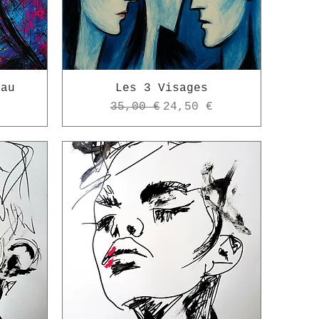
eau
Les 3 Visages
omotionnel
Prix original
Prix promotionnel
35,00 €
24,50 €