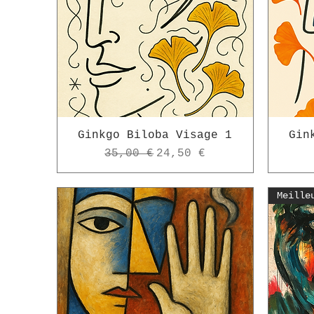
Ginkgo Biloba Visage 1
Gin
Prix original
Prix promotionnel
35,00 €
24,50 €
Meille