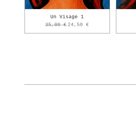
Un Visage 1
Prix original
Prix promotionnel
35,00 €
24,50 €
Rece