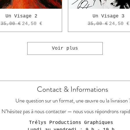
Un Visage 2
Un Visage 3
Prix original
Prix promotionnel
Prix original
Prix pr
35,00 €
24,50 €
35,00 €
24,50 €
Voir plus
Contact & Informations
Une question sur un format, une œuvre ou la livraison 
vez toutes les actualités d'AFFICHES &
N’hésitez pas à nous contacter — nous vous répondrons rapi
Trélys Productions Graphiques
Lundi au vendredi : 9 h - 19 h