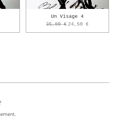
Un Visage 4
omotionnel
Prix original
Prix promotionnel
35,00 €
24,50 €
?
 VOUS
dement.