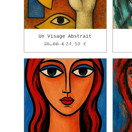
Un Visage Abstrait
Prix original
Prix promotionnel
35,00 €
24,50 €