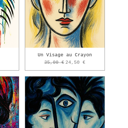
Un Visage au Crayon
omotionnel
Prix original
Prix promotionnel
35,00 €
24,50 €