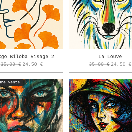
kgo Biloba Visage 2
La Louve
Prix original
Prix promotionnel
Prix original
Prix pr
35,00 €
24,50 €
35,00 €
24,50 €
ure Vente