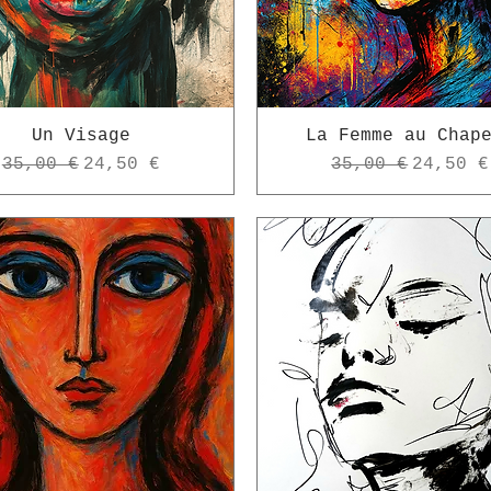
Un Visage
La Femme au Chap
Prix original
Prix promotionnel
Prix original
Prix pr
35,00 €
24,50 €
35,00 €
24,50 €