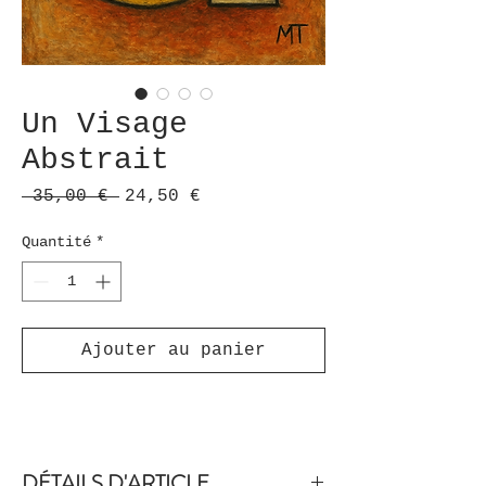
Un Visage
Abstrait
Prix
Prix
 35,00 € 
24,50 €
original
promotionnel
Quantité
*
Ajouter au panier
DÉTAILS D'ARTICLE