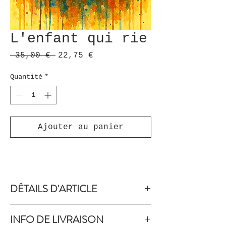
L'enfant qui rie
Prix
Prix
 35,00 € 
22,75 €
original
promotionnel
Quantité
*
Ajouter au panier
DÉTAILS D'ARTICLE
Reproductions d’art réalisées par
INFO DE LIVRAISON
des professionnels, au format 30 ×